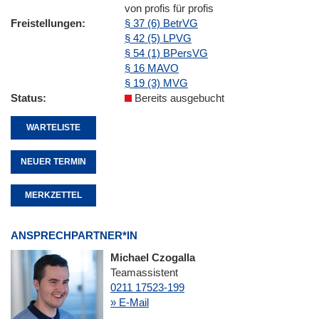
von profis für profis
Freistellungen
§ 37 (6) BetrVG
§ 42 (5) LPVG
§ 54 (1) BPersVG
§ 16 MAVO
§ 19 (3) MVG
Status
Bereits ausgebucht
WARTELISTE
NEUER TERMIN
MERKZETTEL
ANSPRECHPARTNER*IN
Michael Czogalla
Teamassistent
0211 17523-199
» E-Mail