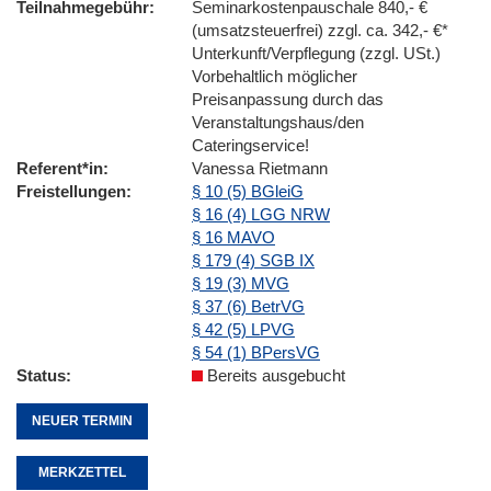
Teilnahmegebühr
Seminarkostenpauschale 840,- €
(umsatzsteuerfrei) zzgl. ca. 342,- €*
Unterkunft/Verpflegung (zzgl. USt.)
Vorbehaltlich möglicher
Preisanpassung durch das
Veranstaltungshaus/den
Cateringservice!
Referent*in
Vanessa Rietmann
Freistellungen
§ 10 (5) BGleiG
§ 16 (4) LGG NRW
§ 16 MAVO
§ 179 (4) SGB IX
§ 19 (3) MVG
§ 37 (6) BetrVG
§ 42 (5) LPVG
§ 54 (1) BPersVG
Status
Bereits ausgebucht
NEUER TERMIN
MERKZETTEL