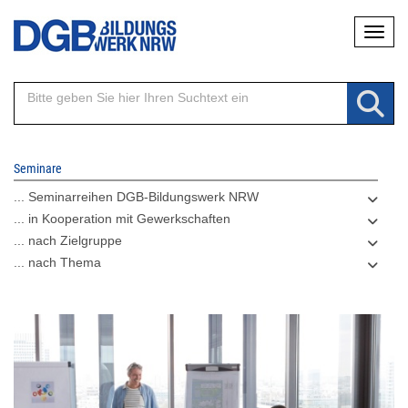
Direkt
Naviga
zum
Inhalt
Seminare
... Seminarreihen DGB-Bildungswerk NRW
... in Kooperation mit Gewerkschaften
... nach Zielgruppe
... nach Thema