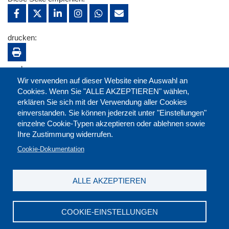
drucken:
merken:
Wir verwenden auf dieser Website eine Auswahl an
Cookies. Wenn Sie "ALLE AKZEPTIEREN" wählen,
erklären Sie sich mit der Verwendung aller Cookies
einverstanden. Sie können jederzeit unter "Einstellungen"
einzelne Cookie-Typen akzeptieren oder ablehnen sowie
Ihre Zustimmung widerrufen.
Cookie-Dokumentation
ALLE AKZEPTIEREN
Kontakt
|
Downloads
|
Newsletter
|
Jobs
|
FAQ
Impressum
|
Datenschutz
|
AGB
|
Widerruf
COOKIE-EINSTELLUNGEN
DGB-Bildungswerk NRW e.V. © 2026
T. 0211 17523-0
|
E-Mail