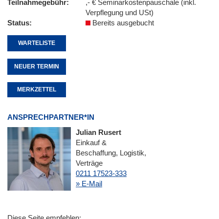
Teilnahmegebühr
,- € Seminarkostenpauschale (inkl.
Verpflegung und USt)
Status
Bereits ausgebucht
WARTELISTE
NEUER TERMIN
MERKZETTEL
ANSPRECHPARTNER*IN
Julian Rusert
Einkauf &
Beschaffung, Logistik,
Verträge
0211 17523-333
» E-Mail
Diese Seite empfehlen: