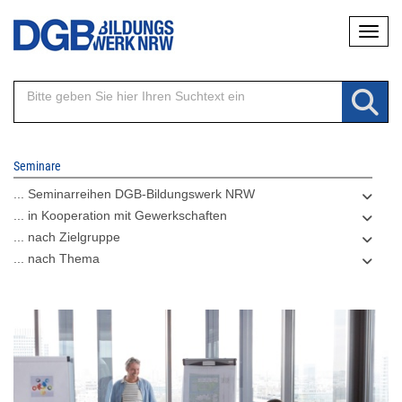
Direkt
Naviga
zum
Inhalt
Seminare
... Seminarreihen DGB-Bildungswerk NRW
... in Kooperation mit Gewerkschaften
... nach Zielgruppe
... nach Thema