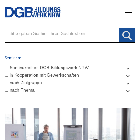
Direkt
Naviga
zum
Inhalt
Seminare
... Seminarreihen DGB-Bildungswerk NRW
... in Kooperation mit Gewerkschaften
... nach Zielgruppe
... nach Thema