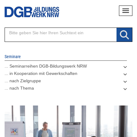
Direkt
Naviga
zum
Inhalt
Seminare
... Seminarreihen DGB-Bildungswerk NRW
... in Kooperation mit Gewerkschaften
... nach Zielgruppe
... nach Thema