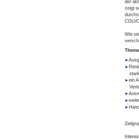
der ak
zeigt 
durchs
CDU/CS
Wie si
versch
Them
Ausg
Rente
star
ein 
Vert
Ausw
weite
Hand
Zielgru
Interes