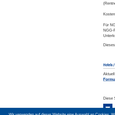
(Rentne
Kosten
Für NG
NGG-Re
Unterk
Dieses
Hotels /
Aktuel
Formul
Diese 
Wir verwenden auf dieser Website eine Auswahl an Cookies