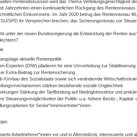
tuellen Rentendiskussion wird das Thema Verteilungsgerechtigkeit de
seit Jahrzehnten einen kontinuierlichen Rückgang des Rentenniveaus
chnittlichen Einkommens. Im Jahr 2020 betrug das Rentenniveau 48,
U/SPD ihr Versprechen brechen, das Sicherungsniveau vor Steuern 
eht unter der neuen Bundesregierung die Entwicklung der Renten aus?
lechtern?
en
angslage aktuelle Rentenpolitik
n-Experten (DIW) plädieren für eine Umverteilung zur Stabilisierung 
ker Extra-Beitrag zur Rentensicherung
Ab-/Umbau des Sozialstaats sowie sich verändernde Wirtschaftsstrukt
eilungsmechanismen stärken bestehende soziale Ungleichheit
irkungen Stärkung der Tarifbindung auf Niedriglohnsektor und prekä
re Steuerungsmöglichkeiten der Politik: u.a. höhere Besitz-, Kapital
lungsoptionen für Senior*innenvertreter*innen
ppe:
sierte Arbeitnehmer*innen vor und in Altersteilzeit, interessierte un