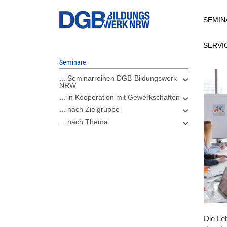
Direkt
SEMIN
zum
Inhalt
SERVI
Seminare
... Seminarreihen DGB-Bildungswerk
NRW
... in Kooperation mit Gewerkschaften
... nach Zielgruppe
... nach Thema
Die Le