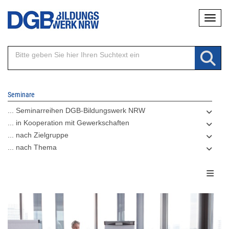
Direkt
Naviga
zum
Inhalt
Seminare
... Seminarreihen DGB-Bildungswerk NRW
... in Kooperation mit Gewerkschaften
... nach Zielgruppe
... nach Thema