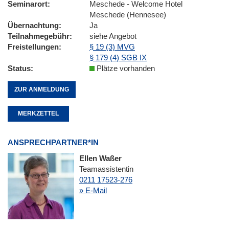
Seminarort
Meschede - Welcome Hotel
Meschede (Hennesee)
Übernachtung
Ja
Teilnahmegebühr
siehe Angebot
Freistellungen
§ 19 (3) MVG
§ 179 (4) SGB IX
Status
Plätze vorhanden
ZUR ANMELDUNG
MERKZETTEL
ANSPRECHPARTNER*IN
Ellen Waßer
Teamassistentin
0211 17523-276
» E-Mail