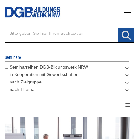
Direkt
Naviga
zum
Inhalt
Seminare
... Seminarreihen DGB-Bildungswerk NRW
... in Kooperation mit Gewerkschaften
... nach Zielgruppe
... nach Thema