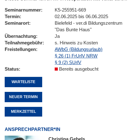
Seminarnummer
K5-255951-669
Termin
02.06.2025 bis 06.06.2025
Seminarort
Bielefeld - ver.di Bildungszentrum
"Das Bunte Haus"
Übernachtung
Ja
Teilnahmegebühr
s. Hinweis zu Kosten
Freistellungen
AWbG (Bildungsurlaub)
§ 26 (1) FrUrlV NRW
§ 9 (2) SUrlV
Status
Bereits ausgebucht
WARTELISTE
NEUER TERMIN
MERKZETTEL
ANSPRECHPARTNER*IN
Christina Gebels