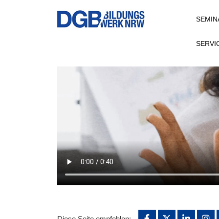
Direkt
SEMIN
zum
Inhalt
SERVI
Video file
Diese Seite empfehlen: