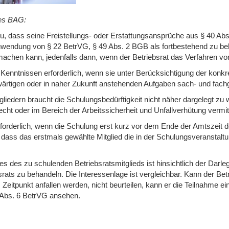
des BAG:
u, dass seine Freistellungs- oder Erstattungsansprüche aus § 40 Abs.
nwendung von § 22 BetrVG, § 49 Abs. 2 BGB als fortbestehend zu beha
machen kann, jedenfalls dann, wenn der Betriebsrat das Verfahren vor
 Kenntnissen erforderlich, wenn sie unter Berücksichtigung der konkr
wärtigen oder in naher Zukunft anstehenden Aufgaben sach- und fachg
itgliedern braucht die Schulungsbedürftigkeit nicht näher dargelegt 
cht oder im Bereich der Arbeitssicherheit und Unfallverhütung vermit
orderlich, wenn die Schulung erst kurz vor dem Ende der Amtszeit des
dass das erstmals gewählte Mitglied die in der Schulungsveranstalt
s des zu schulenden Betriebsratsmitglieds ist hinsichtlich der Dar
ts zu behandeln. Die Interessenlage ist vergleichbar. Kann der Betri
 Zeitpunkt anfallen werden, nicht beurteilen, kann er die Teilnahme e
37 Abs. 6 BetrVG ansehen.