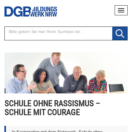
Direkt
Naviga
zum
Inhalt
SCHULE OHNE RASSISMUS –
SCHULE MIT COURAGE
In Kooperation mit dem Netzwerk „Schule ohne