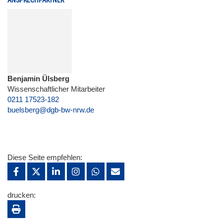
ANSPRECHPARTNER
Benjamin Ülsberg
Wissenschaftlicher Mitarbeiter
0211 17523-182
E-Mail
buelsberg@dgb-bw-nrw.de
Diese Seite empfehlen:
drucken: