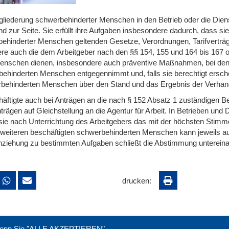
gliederung schwerbehinderter Menschen in den Betrieb oder die Diensts
nd zur Seite. Sie erfüllt ihre Aufgaben insbesondere dadurch, dass sie
inderter Menschen geltenden Gesetze, Verordnungen, Tarifverträge
e auch die dem Arbeitgeber nach den §§ 154, 155 und 164 bis 167 obl
hen dienen, insbesondere auch präventive Maßnahmen, bei den zu
erten Menschen entgegennimmt und, falls sie berechtigt erschei
hwerbehinderten Menschen über den Stand und das Ergebnis der Verha
äftigte auch bei Anträgen an die nach § 152 Absatz 1 zuständigen Be
gen auf Gleichstellung an die Agentur für Arbeit. In Betrieben und D
e nach Unterrichtung des Arbeitgebers das mit der höchsten Stimmen
 weiteren beschäftigten schwerbehinderten Menschen kann jeweils 
nziehung zu bestimmten Aufgaben schließt die Abstimmung untereina
drucken:
. Wenn Sie "ALLE AKZEPTIEREN"