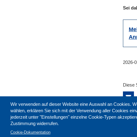
Sei da
Me
An
2026-0
Diese 
Wir verwenden auf dieser Website eine Auswahl an Cookies
wählen, erklären Sie sich mit der Verwendung aller Cookies ei
jederzeit unter "Einstellungen" einzelne Cookie-Typen akzeptie
Zustimmung widerrufen.
Cookie-Dokumentation
Kontak