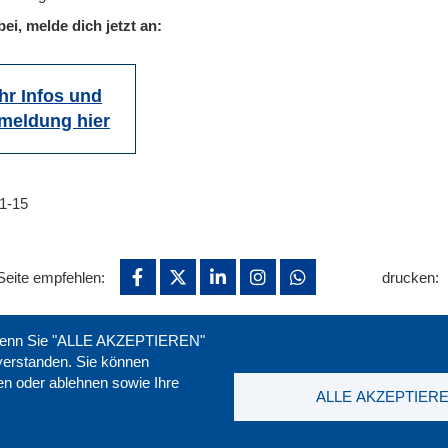
bei, melde dich jetzt an:
hr Infos und
meldung hier
1-15
Seite empfehlen:
drucken:
. Wenn Sie "ALLE AKZEPTIEREN"
nverstanden. Sie können
ren oder ablehnen sowie Ihre
ALLE AKZEPTIER
t
|
Downloads
|
Newsletter
|
Jobs
|
FAQ
DGB-Bild