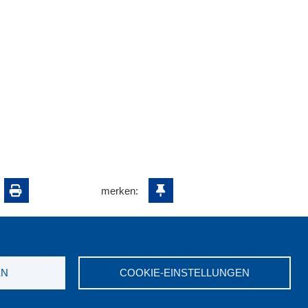
merken:
EN
COOKIE-EINSTELLUNGEN
ungswerk NRW e.V. © 2026