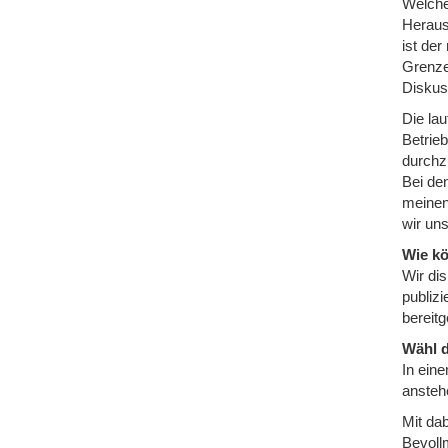
Welche
Heraus
ist de
Grenze
Diskus
Die lau
Betrie
durchz
Bei de
meinen
wir un
Wie k
Wir di
publizi
bereitge
Wähl d
In ein
ansteh
Mit da
Bevollm