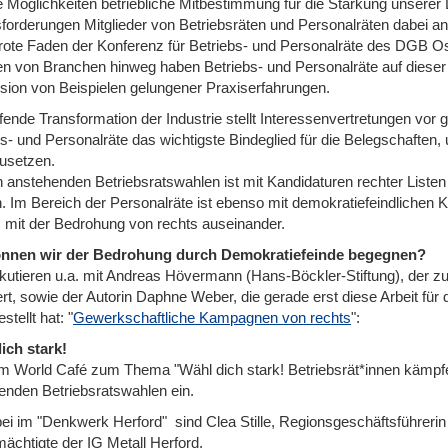
 Möglichkeiten betriebliche Mitbestimmung für die Stärkung unserer
forderungen Mitglieder von Betriebsräten und Personalräten dabei an
r rote Faden der Konferenz für Betriebs- und Personalräte des DGB Os
n von Branchen hinweg haben Betriebs- und Personalräte auf dieser
sion von Beispielen gelungener Praxiserfahrungen.
fende Transformation der Industrie stellt Interessenvertretungen vor
bs- und Personalräte das wichtigste Bindeglied für die Belegschaft
usetzen.
n anstehenden Betriebsratswahlen ist mit Kandidaturen rechter Listen
. Im Bereich der Personalräte ist ebenso mit demokratiefeindlichen K
s mit der Bedrohung von rechts auseinander.
önnen wir der Bedrohung durch Demokratiefeinde begegnen?
skutieren u.a. mit Andreas Hövermann (Hans-Böckler-Stiftung), der 
ert, sowie der Autorin Daphne Weber, die gerade erst diese Arbeit für
stellt hat: "
Gewerkschaftliche Kampagnen von rechts
":
ich stark!
em World Café zum Thema "Wähl dich stark! Betriebsrät*innen kämpfen
enden Betriebsratswahlen ein.
bei im "Denkwerk Herford" sind Clea Stille, Regionsgeschäftsführe
ächtigte der IG Metall Herford.