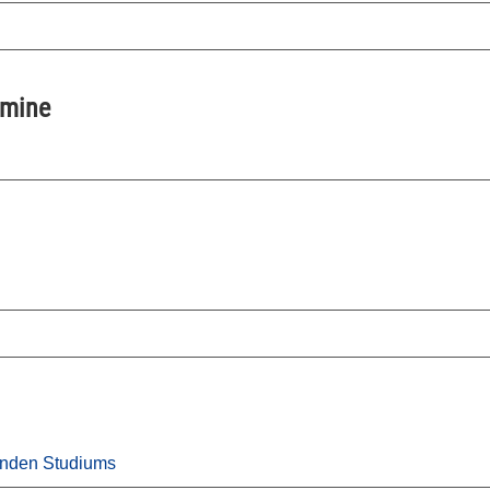
rmine
enden Studiums