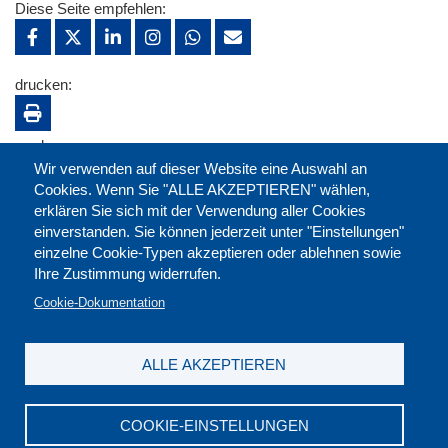
Diese Seite empfehlen:
drucken:
merken:
Wir verwenden auf dieser Website eine Auswahl an
Cookies. Wenn Sie "ALLE AKZEPTIEREN" wählen,
erklären Sie sich mit der Verwendung aller Cookies
einverstanden. Sie können jederzeit unter "Einstellungen"
einzelne Cookie-Typen akzeptieren oder ablehnen sowie
Ihre Zustimmung widerrufen.
Cookie-Dokumentation
ALLE AKZEPTIEREN
Kontakt
|
Downloads
|
Newsletter
|
Jobs
|
FAQ
Impressum
|
Datenschutz
|
AGB
|
Widerruf
COOKIE-EINSTELLUNGEN
DGB-Bildungswerk NRW e.V. © 2026