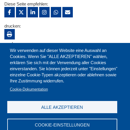
Diese Seite empfehlen:
drucken:
merken:
Wir verwenden auf dieser Website eine Auswahl an
Cookies. Wenn Sie "ALLE AKZEPTIEREN" wählen,
erklären Sie sich mit der Verwendung aller Cookies
einverstanden. Sie können jederzeit unter "Einstellungen"
einzelne Cookie-Typen akzeptieren oder ablehnen sowie
Ihre Zustimmung widerrufen.
Cookie-Dokumentation
ALLE AKZEPTIEREN
Kontakt
|
Downloads
|
Newsletter
|
Jobs
|
FAQ
Impressum
|
Datenschutz
|
AGB
|
Widerruf
COOKIE-EINSTELLUNGEN
DGB-Bildungswerk NRW e.V. © 2026