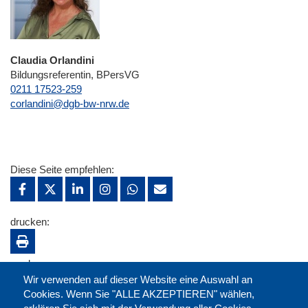
Claudia Orlandini
Bildungsreferentin, BPersVG
0211 17523-259
E-Mail
corlandini@dgb-bw-nrw.de
Diese Seite empfehlen:
drucken:
merken:
Wir verwenden auf dieser Website eine Auswahl an
Cookies. Wenn Sie "ALLE AKZEPTIEREN" wählen,