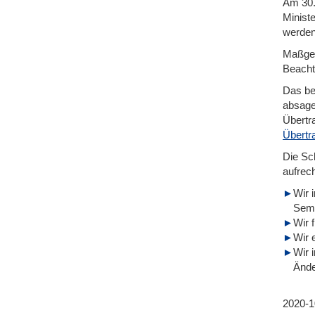
Am 30.
Minist
werden
Maßgeb
Beachtu
Das be
absage
Übertr
Übertr
Die Sc
aufrech
Wir 
Semi
Wir 
Wir 
Wir 
Ände
2020-1