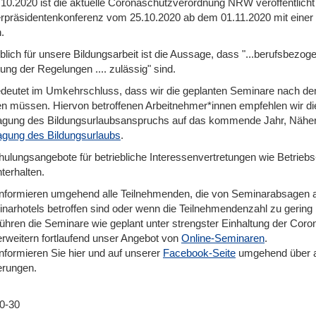
10.2020 ist die aktuelle Coronaschutzverordnung NRW veröffentlicht
erpräsidentenkonferenz vom 25.10.2020 ab dem 01.11.2020 mit einer 
.
lich für unsere Bildungsarbeit ist die Aussage, dass "...berufsbezog
ng der Regelungen .... zulässig" sind.
deutet im Umkehrschluss, dass wir die geplanten Seminare nach d
n müssen. Hiervon betroffenen Arbeitnehmer*innen empfehlen wir d
agung des Bildungsurlaubsanspruchs auf das kommende Jahr, Nähere
agung des Bildungsurlaubs
.
hulungsangebote für betriebliche Interessenvertretungen wie Betrieb
terhalten.
informieren umgehend alle Teilnehmenden, die von Seminarabsagen 
narhotels betroffen sind oder wenn die Teilnehmendenzahl zu gering i
führen die Seminare wie geplant unter strengster Einhaltung der Cor
erweitern fortlaufend unser Angebot von
Online-Seminaren
.
informieren Sie hier und auf unserer
Facebook-Seite
umgehend über a
rungen.
0-30