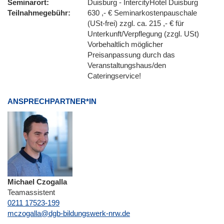
Seminarort
Duisburg - IntercityHotel Duisburg
Teilnahmegebühr
630 ,- € Seminarkostenpauschale
(USt-frei) zzgl. ca. 215 ,- € für
Unterkunft/Verpflegung (zzgl. USt)
Vorbehaltlich möglicher
Preisanpassung durch das
Veranstaltungshaus/den
Cateringservice!
ANSPRECHPARTNER*IN
Michael Czogalla
Teamassistent
0211 17523-199
E-Mail
mczogalla@dgb-bildungswerk-nrw.de