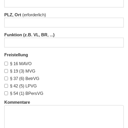
PLZ, Ort
Funktion (z.B. VL, BR, ...)
Freistellung
§ 16 MAVO
§ 19 (3) MVG
§ 37 (6) BetrVG
§ 42 (5) LPVG
§ 54 (1) BPersVG
Kommentare