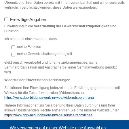
Übermittlung Ihrer Daten bereits mit Ihnen vereinbart hat und wir unsererseits
vertraglich verpflichtet wurden, diese Daten weiterzugeben.
Freiwillige Angaben
Einwilligung in die Verarbeitung der Gewerkschaftszugehörigkeit und
Funktion
Ich bin damit einverstanden, dass
meine Funktion
meine Gewerkschaftszugehörigkeit
elektronisch verarbeitet und für eine zielgruppenspezifische
Seminarorganisation und Ansprache bei einer Seminarwerbung genutzt
wird.
Widerruf der Einverständniserklärung
en
Sie können Ihre Einwilligung jederzeit durch Erklärung gegenüber uns mit
Wirkung für die Zukunft widerrufen (Widerrufsrecht).
https://www.dgb-bildungswerk-nrw.de/widerrufsbelehrung
Nähere Informationen zur Verarbeitung Ihrer Daten durch uns und Ihrer
insoweit bestehenden Rechte entnehmen Sie bitte unserer Website unter
https://www.dgb-bildungswerk-nrw.de/service/rechtliches
VORSCHAU
Wir verwenden auf dieser Website eine Auswahl an