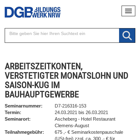
Direkt
Naviga
zum
Inhalt
ARBEITSZEITKONTEN,
VERSTETIGTER MONATSLOHN UND
SAISON-KUG IM
BAUHAUPTGEWERBE
Seminarnummer
D7-216316-153
Termin
24.03.2021 bis 26.03.2021
Seminarort
Ascheberg - Hotel Restaurant
Clemens-August
Teilnahmegebühr
675 ,- € Seminarkostenpauschale
(USt-frei) zzgl. ca. 300 ,- € für