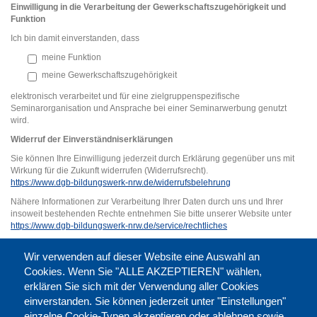
Einwilligung in die Verarbeitung der Gewerkschaftszugehörigkeit und
Funktion
Ich bin damit einverstanden, dass
meine Funktion
meine Gewerkschaftszugehörigkeit
elektronisch verarbeitet und für eine zielgruppenspezifische
Seminarorganisation und Ansprache bei einer Seminarwerbung genutzt
wird.
Widerruf der Einverständniserklärung
en
Sie können Ihre Einwilligung jederzeit durch Erklärung gegenüber uns mit
Wirkung für die Zukunft widerrufen (Widerrufsrecht).
https://www.dgb-bildungswerk-nrw.de/widerrufsbelehrung
Nähere Informationen zur Verarbeitung Ihrer Daten durch uns und Ihrer
insoweit bestehenden Rechte entnehmen Sie bitte unserer Website unter
https://www.dgb-bildungswerk-nrw.de/service/rechtliches
VORSCHAU
Wir verwenden auf dieser Website eine Auswahl an
Cookies. Wenn Sie "ALLE AKZEPTIEREN" wählen,
erklären Sie sich mit der Verwendung aller Cookies
einverstanden. Sie können jederzeit unter "Einstellungen"
einzelne Cookie-Typen akzeptieren oder ablehnen sowie