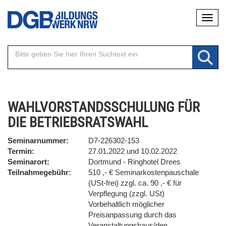
Direkt
Naviga
zum
Inhalt
WAHLVORSTANDSSCHULUNG FÜR
DIE BETRIEBSRATSWAHL
Seminarnummer
D7-226302-153
Termin
27.01.2022 und 10.02.2022
Seminarort
Dortmund - Ringhotel Drees
Teilnahmegebühr
510 ,- € Seminarkostenpauschale
(USt-frei) zzgl. ca. 90 ,- € für
Verpflegung (zzgl. USt)
Vorbehaltlich möglicher
Preisanpassung durch das
Veranstaltungshaus/den