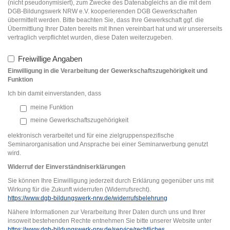
(nicht pseudonymisiert), zum Zwecke des Datenabgleichs an die mit dem
DGB-Bildungswerk NRW e.V. kooperierenden DGB Gewerkschaften
übermittelt werden. Bitte beachten Sie, dass Ihre Gewerkschaft ggf. die
Übermittlung Ihrer Daten bereits mit Ihnen vereinbart hat und wir unsererseits
vertraglich verpflichtet wurden, diese Daten weiterzugeben.
Freiwillige Angaben
Einwilligung in die Verarbeitung der Gewerkschaftszugehörigkeit und
Funktion
Ich bin damit einverstanden, dass
meine Funktion
meine Gewerkschaftszugehörigkeit
elektronisch verarbeitet und für eine zielgruppenspezifische
Seminarorganisation und Ansprache bei einer Seminarwerbung genutzt
wird.
Widerruf der Einverständniserklärung
en
Sie können Ihre Einwilligung jederzeit durch Erklärung gegenüber uns mit
Wirkung für die Zukunft widerrufen (Widerrufsrecht).
https://www.dgb-bildungswerk-nrw.de/widerrufsbelehrung
Nähere Informationen zur Verarbeitung Ihrer Daten durch uns und Ihrer
insoweit bestehenden Rechte entnehmen Sie bitte unserer Website unter
https://www.dgb-bildungswerk-nrw.de/service/rechtliches