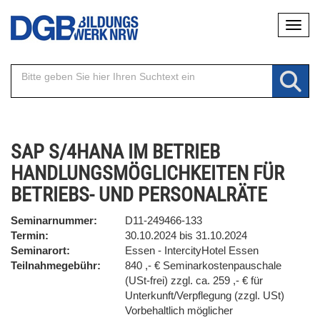
Direkt
Naviga
zum
Inhalt
SAP S/4HANA IM BETRIEB
HANDLUNGSMÖGLICHKEITEN FÜR
BETRIEBS- UND PERSONALRÄTE
Seminarnummer
D11-249466-133
Termin
30.10.2024 bis 31.10.2024
Seminarort
Essen - IntercityHotel Essen
Teilnahmegebühr
840 ,- € Seminarkostenpauschale
(USt-frei) zzgl. ca. 259 ,- € für
Unterkunft/Verpflegung (zzgl. USt)
Vorbehaltlich möglicher