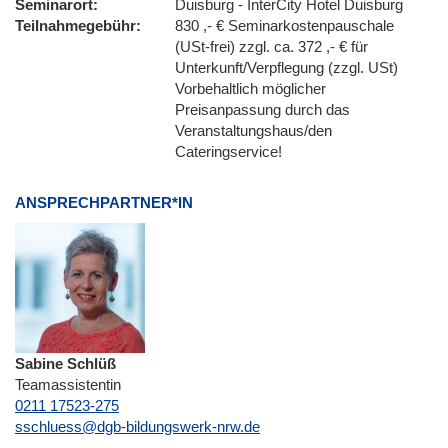
Seminarort
Duisburg - InterCity Hotel Duisburg
Teilnahmegebühr
830 ,- € Seminarkostenpauschale
(USt-frei) zzgl. ca. 372 ,- € für
Unterkunft/Verpflegung (zzgl. USt)
Vorbehaltlich möglicher
Preisanpassung durch das
Veranstaltungshaus/den
Cateringservice!
ANSPRECHPARTNER*IN
Sabine Schlüß
Teamassistentin
0211 17523-275
E-Mail
sschluess@dgb-bildungswerk-nrw.de