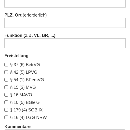
PLZ, Ort
Funktion (z.B. VL, BR, ...)
Freistellung
§ 37 (6) BetrVG
§ 42 (5) LPVG
§ 54 (1) BPersVG
§ 19 (3) MVG
§ 16 MAVO
§ 10 (5) BGleiG
§ 179 (4) SGB IX
§ 16 (4) LGG NRW
Kommentare