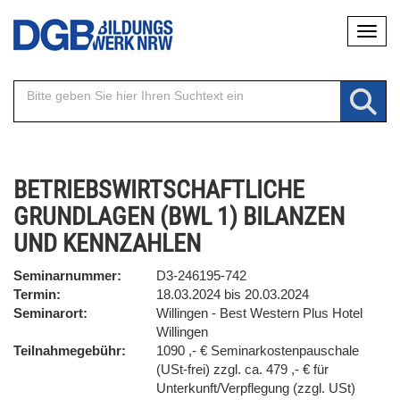
Direkt
Naviga
zum
Inhalt
BETRIEBSWIRTSCHAFTLICHE
GRUNDLAGEN (BWL 1) BILANZEN
UND KENNZAHLEN
Seminarnummer
D3-246195-742
Termin
18.03.2024 bis 20.03.2024
Seminarort
Willingen - Best Western Plus Hotel
Willingen
Teilnahmegebühr
1090 ,- € Seminarkostenpauschale
(USt-frei) zzgl. ca. 479 ,- € für
Unterkunft/Verpflegung (zzgl. USt)