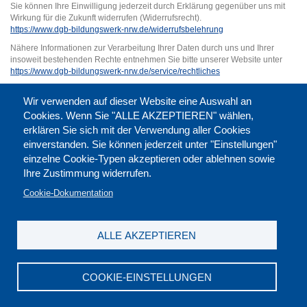
Sie können Ihre Einwilligung jederzeit durch Erklärung gegenüber uns mit
Wirkung für die Zukunft widerrufen (Widerrufsrecht).
https://www.dgb-bildungswerk-nrw.de/widerrufsbelehrung
Nähere Informationen zur Verarbeitung Ihrer Daten durch uns und Ihrer
insoweit bestehenden Rechte entnehmen Sie bitte unserer Website unter
https://www.dgb-bildungswerk-nrw.de/service/rechtliches
VORSCHAU
Wir verwenden auf dieser Website eine Auswahl an
Cookies. Wenn Sie "ALLE AKZEPTIEREN" wählen,
erklären Sie sich mit der Verwendung aller Cookies
einverstanden. Sie können jederzeit unter "Einstellungen"
einzelne Cookie-Typen akzeptieren oder ablehnen sowie
Ihre Zustimmung widerrufen.
Cookie-Dokumentation
ALLE AKZEPTIEREN
Kontakt
|
Downloads
|
Newsletter
|
Jobs
|
FAQ
Impressum
|
Datenschutz
|
AGB
|
Widerruf
COOKIE-EINSTELLUNGEN
DGB-Bildungswerk NRW e.V. © 2026
T. 0211 17523-0
|
E-Mail