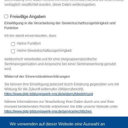
vertraglich verpflichtet wurden, diese Daten weiterzugeben.
Freiwillige Angaben
Einwilligung in die Verarbeitung der Gewerkschaftszugehörigkeit und
Funktion
Ich bin damit einverstanden, dass
meine Funktion
meine Gewerkschaftszugehörigkeit
elektronisch verarbeitet und für eine zielgruppenspezifische
Seminarorganisation und Ansprache bei einer Seminarwerbung genutzt
wird.
Widerruf der Einverständniserklärung
en
Sie können Ihre Einwilligung jederzeit durch Erklärung gegenüber uns mit
Wirkung für die Zukunft widerrufen (Widerrufsrecht).
https://www.dgb-bildungswerk-nrw.de/widerrufsbelehrung
Nähere Informationen zur Verarbeitung Ihrer Daten durch uns und Ihrer
insoweit bestehenden Rechte entnehmen Sie bitte unserer Website unter
https://www.dgb-bildungswerk-nrw.de/service/rechtliches
VORSCHAU
Wir verwenden auf dieser Website eine Auswahl an