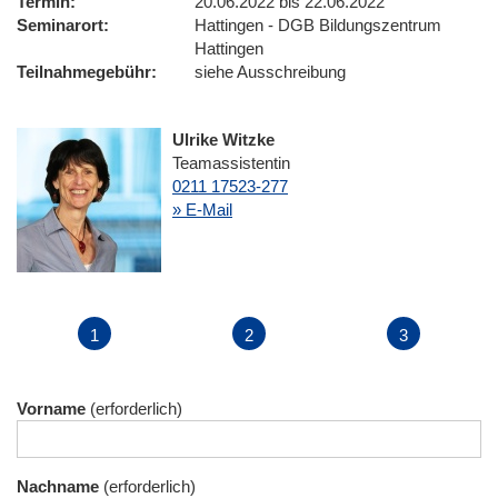
Termin
20.06.2022 bis 22.06.2022
Seminarort
Hattingen - DGB Bildungszentrum
Hattingen
Teilnahmegebühr
siehe Ausschreibung
Ulrike Witzke
Teamassistentin
0211 17523-277
» E-Mail
Vorname
Nachname