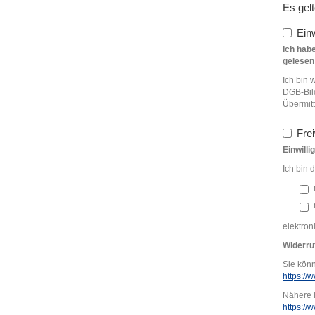
Es gel
Ein
Ich hab
gelesen
Ich bin 
DGB-Bil
Übermitt
Fre
Einwill
Ich bin 
elektron
Widerru
Sie könn
https:/
Nähere I
https://