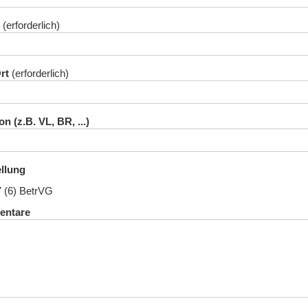
rt
n (z.B. VL, BR, ...)
ellung
7 (6) BetrVG
ntare