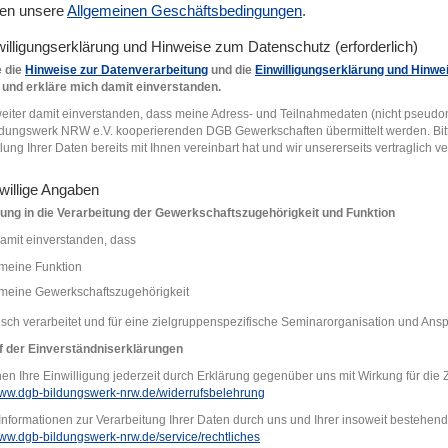
ten unsere
Allgemeinen Geschäftsbedingungen
.
willigungserklärung und Hinweise zum Datenschutz
e die
Hinweise zur Datenverarbeitung
und die
Einwilligungserklärung und Hinw
 und erkläre mich damit einverstanden.
weiter damit einverstanden, dass meine Adress- und Teilnahmedaten (nicht pseud
dungswerk NRW e.V. kooperierenden DGB Gewerkschaften übermittelt werden. Bitte
lung Ihrer Daten bereits mit Ihnen vereinbart hat und wir unsererseits vertraglich 
iwillige Angaben
igung in die Verarbeitung der Gewerkschaftszugehörigkeit und Funktion
damit einverstanden, dass
meine Funktion
meine Gewerkschaftszugehörigkeit
isch verarbeitet und für eine zielgruppenspezifische Seminarorganisation und Ans
f der Einverständniserklärung
en
en Ihre Einwilligung jederzeit durch Erklärung gegenüber uns mit Wirkung für die Z
/www.dgb-bildungswerk-nrw.de/widerrufsbelehrung
nformationen zur Verarbeitung Ihrer Daten durch uns und Ihrer insoweit bestehen
www.dgb-bildungswerk-nrw.de/service/rechtliches