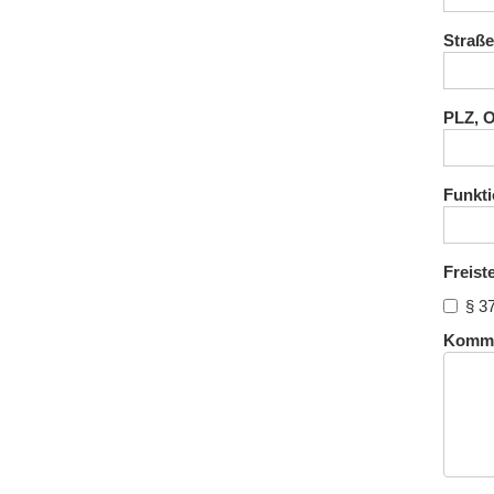
Straße
PLZ, O
Funktio
Freist
§ 3
Komme