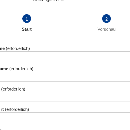
Aktuell
Start
Vorschau
me
name
rt
n