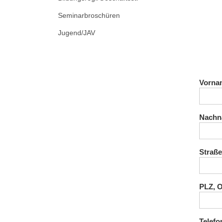
Seminarbroschüren
Jugend/JAV
Vorna
Nach
Straße
PLZ, O
Telefo