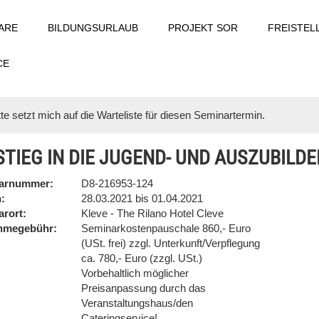
ARE
BILDUNGSURLAUB
PROJEKT SOR
FREISTE
CE
tte setzt mich auf die Warteliste für diesen Seminartermin.
STIEG IN DIE JUGEND- UND AUSZUBILD
arnummer
D8-216953-124
n
28.03.2021 bis 01.04.2021
arort
Kleve - The Rilano Hotel Cleve
ahmegebühr
Seminarkostenpauschale 860,- Euro
(USt. frei) zzgl. Unterkunft/Verpflegung
ca. 780,- Euro (zzgl. USt.)
Vorbehaltlich möglicher
Preisanpassung durch das
Veranstaltungshaus/den
Cateringservice!