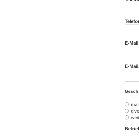
Telefo
E-Mail
E-Mail
Gesch
män
div
weib
Betrie