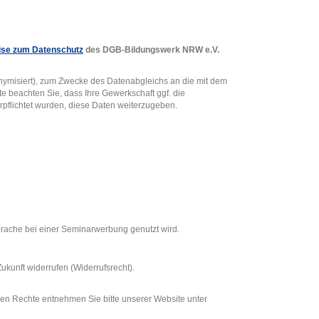
eise zum Datenschutz
des DGB-Bildungswerk NRW e.V.
onymisiert), zum Zwecke des Datenabgleichs an die mit dem
 beachten Sie, dass Ihre Gewerkschaft ggf. die
verpflichtet wurden, diese Daten weiterzugeben.
prache bei einer Seminarwerbung genutzt wird.
ukunft widerrufen (Widerrufsrecht).
den Rechte entnehmen Sie bitte unserer Website unter