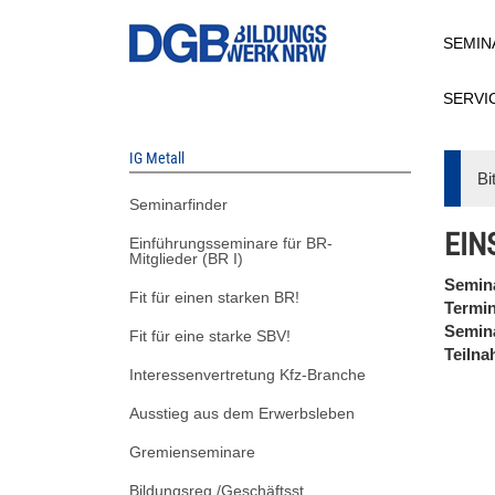
Direkt
SEMIN
zum
Inhalt
SERVI
IG Metall
Bi
Seminarfinder
EIN
Einführungsseminare für BR-
Mitglieder (BR I)
Semin
Fit für einen starken BR!
Termi
Semin
Fit für eine starke SBV!
Teiln
Interessenvertretung Kfz-Branche
Ausstieg aus dem Erwerbsleben
Gremienseminare
Bildungsreg./Geschäftsst.