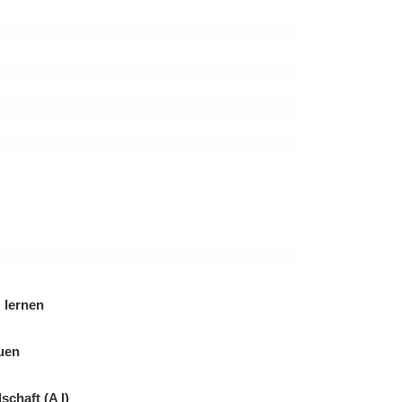
 lernen
auen
chaft (A I)