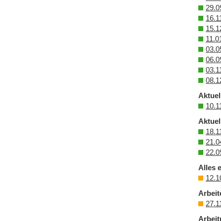
29.0
16.1
15.1
11.0
03.0
06.0
03.1
08.1
Aktuel
10.1
Aktuel
18.1
21.0
22.0
Alles 
12.1
Arbeit
27.1
Arbeit