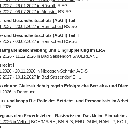
1.2027 - 29.01.2027 in Rösrath
SIEG
7.2027 - 09.07.2027 in Münster
RS-SG
s- und Gesundheitsschutz (AuG I) Teil I
1.2027 - 20.01.2027 in Remscheid
RS-SG
s- und Gesundheitsschutz (AuG I) Teil II
2.2027 - 03.02.2027 in Remscheid
RS-SG
tsaufgabenbeschreibung und Eingruppierung im ERA
2.2026 - 11.12.2026 in Bad Sassendorf
SAUERLAND
srecht I
1.2026 - 20.11.2026 in Nideggen-Schmidt
A/D-S
2.2027 - 10.12.2027 in Bad Sassendorf
EHU
szeit und Gleitzeit richtig regeln Erfolgreiche Betriebs- und Di
1.2026 in Dortmund
rz und knapp Die Rolle des Betriebs- und Personalrats im Arbe
1.2026
eg aus dem Erwerbsleben - Basiswissen: Das kleine Einmaleins 
0.2026 in Velbert
BOH/MS/RH, BN-R-S, EHU, GUM, HAM-LP, KÖ-L
G