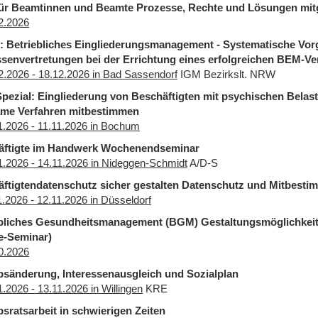
r Beamtinnen und Beamte Prozesse, Rechte und Lösungen mitg
2.2026
: Betriebliches Eingliederungsmanagement - Systematische Vorg
ssenvertretungen bei der Errichtung eines erfolgreichen BEM-Ve
2.2026 - 18.12.2026 in Bad Sassendorf
IGM Bezirkslt. NRW
ezial: Eingliederung von Beschäftigten mit psychischen Bela
ame Verfahren mitbestimmen
1.2026 - 11.11.2026 in Bochum
äftigte im Handwerk Wochenendseminar
1.2026 - 14.11.2026 in Nideggen-Schmidt
A/D-S
ftigtendatenschutz sicher gestalten Datenschutz und Mitbest
1.2026 - 12.11.2026 in Düsseldorf
bliches Gesundheitsmanagement (BGM) Gestaltungsmöglichkeiten
e-Seminar)
0.2026
bsänderung, Interessenausgleich und Sozialplan
1.2026 - 13.11.2026 in Willingen
KRE
bsratsarbeit in schwierigen Zeiten