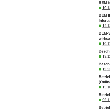
BEM fü
10.1
BEM II
Intere
14.1
BEM-Sp
wirks
10.1
Besch
13.1
Beschä
11.1
Betrie
(Onlin
15.1
Betrie
09.1
Betrie