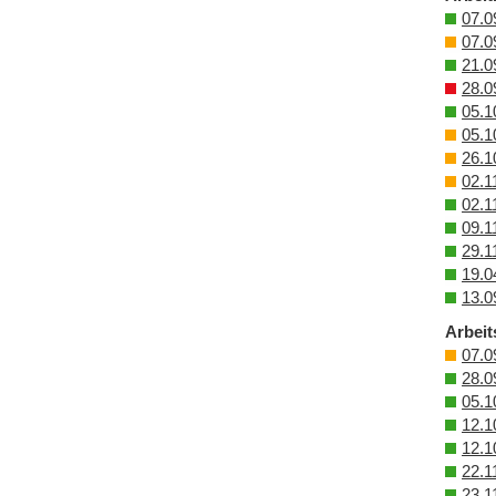
07.0
07.0
21.0
28.0
05.1
05.1
26.1
02.1
02.1
09.1
29.1
19.0
13.0
Arbeit
07.0
28.0
05.1
12.1
12.1
22.1
23.1