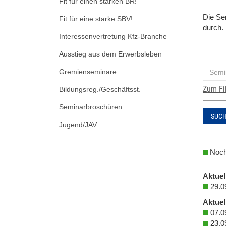
Fit für einen starken BR!
Die
Sem
Fit für eine starke SBV!
durch. 
Interessenvertretung Kfz-Branche
Ausstieg aus dem Erwerbsleben
Gremienseminare
Zum Fi
Bildungsreg./Geschäftsst.
Seminarbroschüren
SUC
Jugend/JAV
Noch
Aktuel
29.0
Aktuel
07.0
23.0