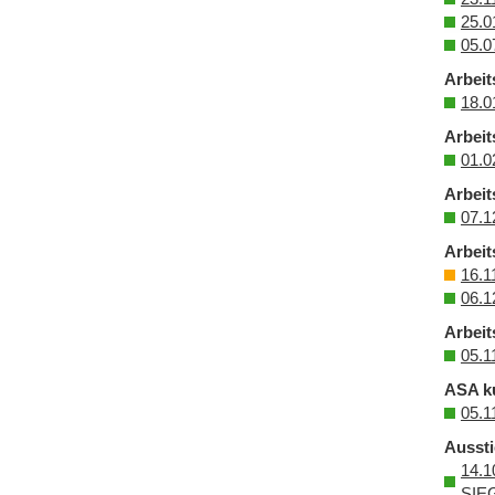
25.0
05.0
Arbeit
18.0
Arbeit
01.0
Arbei
07.1
Arbeit
16.1
06.1
Arbeit
05.1
ASA ku
05.1
Aussti
14.1
SIE