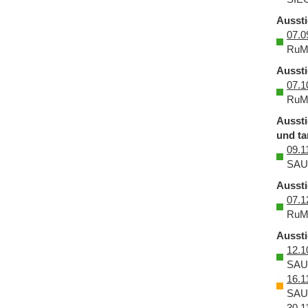
Aussti
07.0
RuM
Aussti
07.1
RuM
Aussti
und ta
09.1
SAU
Aussti
07.1
RuM
Aussti
12.1
SAU
16.1
SAU
30.1