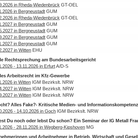
9.2026 in Rheda-Wiedenbrück
GT-OEL
1.2026 in Bergneustadt
GUM
2.2026 in Rheda-Wiedenbrück
GT-OEL
1.2027 in Bergneustadt
GUM
5.2027 in Bergneustadt
GUM
9.2027 in Bergneustadt
GUM
1.2027 in Bergneustadt
GUM
2.2027 in Witten
EHU
le Rechtsprechung am Bundesarbeitsgericht
1.2026 - 13.11.2026 in Erfurt
A/D-S
les Arbeitsrecht im Kfz-Gewerbe
1.2026 in Witten
IGM Bezirkslt. NRW
4.2027 in Witten
IGM Bezirkslt. NRW
9.2027 in Witten
IGM Bezirkslt. NRW
echt? Alles Fake?- Kritische Medien- und Informationskompetenz
0.2026 - 14.10.2026 in Goch
IGM Bezirkslt. NRW
est Du noch oder lebst Du schon? Ein Seminar der IG Metall Fr
1.2026 - 28.11.2026 in Wegberg-Kipshoven
MG
nehmerinnen und Arbeitnehmer in Betrieb, Wirtschaft und Gesells