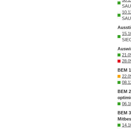
SAU
10.1
SAU
Aussti
15.1
SIE
Auswir
21.0
28.0
BEM 1:
22.0
08.1
BEM 2:
optimi
06.1
BEM 3:
Mitbe
14.1