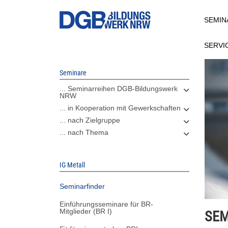
Direkt
SEMIN
zum
Inhalt
SERVI
Seminare
... Seminarreihen DGB-Bildungswerk
NRW
... in Kooperation mit Gewerkschaften
... nach Zielgruppe
... nach Thema
IG Metall
Seminarfinder
Einführungsseminare für BR-
Mitglieder (BR I)
SEM