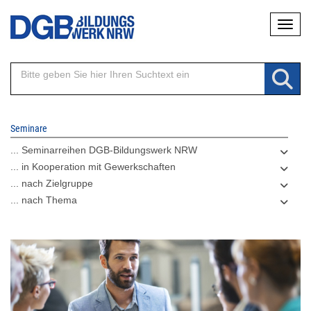
Direkt
Naviga
zum
Inhalt
Seminare
... Seminarreihen DGB-Bildungswerk NRW
... in Kooperation mit Gewerkschaften
... nach Zielgruppe
... nach Thema