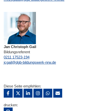
Jan Christoph Gail
Bildungsreferent
0211 17523-194
E-Mail
jcgail@dgb-bildungswerk-nrw.de
Diese Seite empfehlen:
drucken: