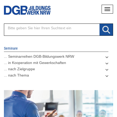
Direkt
Naviga
zum
Inhalt
Seminare
... Seminarreihen DGB-Bildungswerk NRW
... in Kooperation mit Gewerkschaften
... nach Zielgruppe
... nach Thema