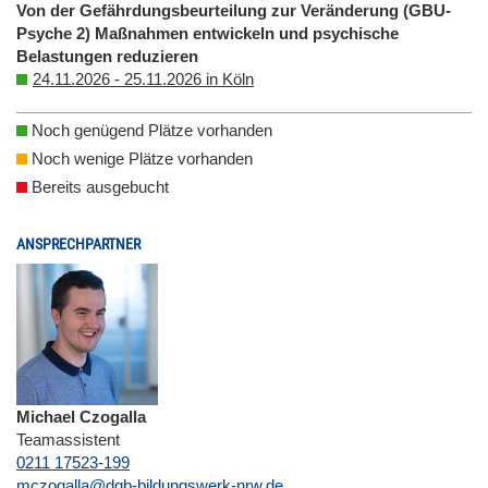
Von der Gefährdungsbeurteilung zur Veränderung (GBU-
Psyche 2) Maßnahmen entwickeln und psychische
Belastungen reduzieren
24.11.2026 - 25.11.2026 in Köln
Noch genügend Plätze vorhanden
Noch wenige Plätze vorhanden
Bereits ausgebucht
ANSPRECHPARTNER
Michael Czogalla
Teamassistent
0211 17523-199
E-Mail
mczogalla@dgb-bildungswerk-nrw.de