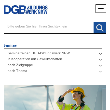
Direkt
Naviga
zum
Inhalt
Seminare
... Seminarreihen DGB-Bildungswerk NRW
... in Kooperation mit Gewerkschaften
... nach Zielgruppe
... nach Thema