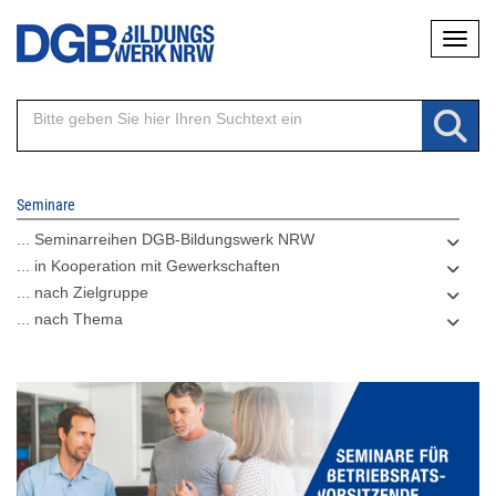
Direkt
Naviga
zum
Inhalt
Seminare
... Seminarreihen DGB-Bildungswerk NRW
... in Kooperation mit Gewerkschaften
... nach Zielgruppe
... nach Thema