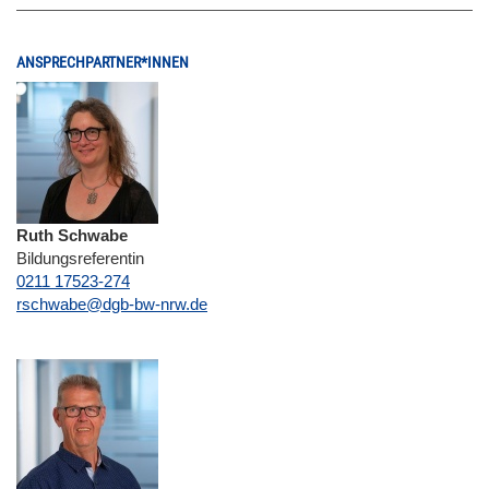
ANSPRECHPARTNER*INNEN
Ruth Schwabe
Bildungsreferentin
0211 17523-274
E-Mail
rschwabe@dgb-bw-nrw.de