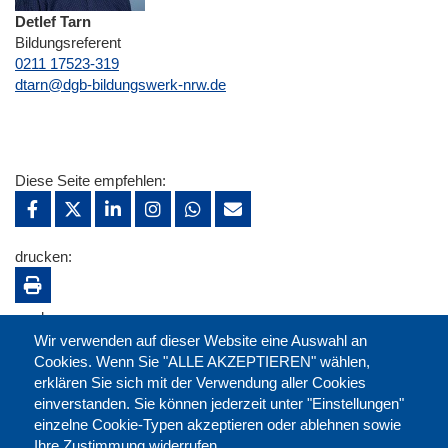
Detlef Tarn
Bildungsreferent
0211 17523-319
E-Mail
dtarn@dgb-bildungswerk-nrw.de
Diese Seite empfehlen:
drucken:
merken:
Wir verwenden auf dieser Website eine Auswahl an
Cookies. Wenn Sie "ALLE AKZEPTIEREN" wählen,
erklären Sie sich mit der Verwendung aller Cookies
einverstanden. Sie können jederzeit unter "Einstellungen"
einzelne Cookie-Typen akzeptieren oder ablehnen sowie
Ihre Zustimmung widerrufen.