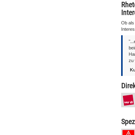
Rhet
Inte
Ob als 
Intere
"..
bei
Han
zu 
Ku
Dire
Spez