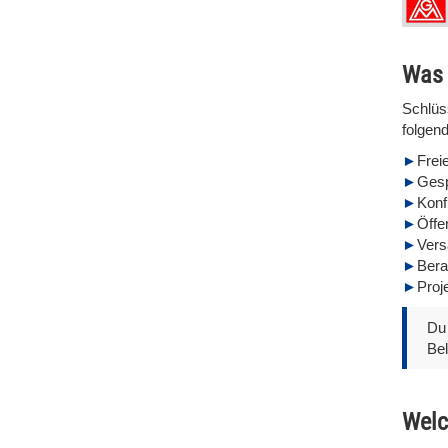
Was 
Schlüs
folgen
Frei
Gesp
Konf
Öffen
Vers
Bera
Pro
Du 
Bel
Welc