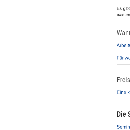
Es gib
existie
Wann
Arbeit
Für we
Frei
Eine k
Die 
Semina