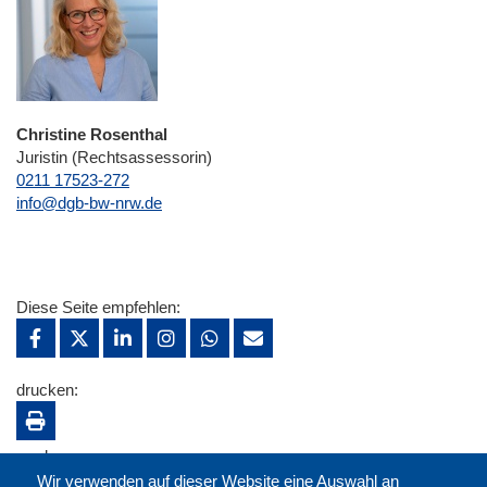
Christine Rosenthal
Juristin (Rechtsassessorin)
0211 17523-272
E-Mail
info@dgb-bw-nrw.de
Diese Seite empfehlen:
drucken:
merken:
Wir verwenden auf dieser Website eine Auswahl an