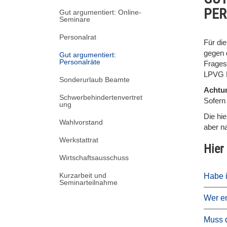
PER
Gut argumentiert: Online-
Seminare
Personalrat
Für di
gegen 
Gut argumentiert:
Personalräte
Frages
LPVG N
Sonderurlaub Beamte
Achtu
Schwerbehindertenvertret
Sofern
ung
Die hie
Wahlvorstand
aber n
Werkstattrat
Hier
Wirtschaftsausschuss
Kurzarbeit und
Habe i
Seminarteilnahme
Wer en
Muss d