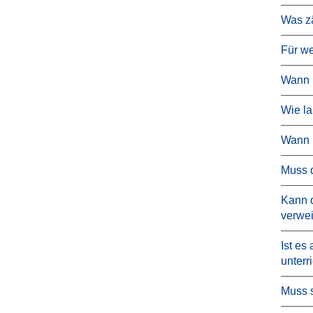
Was zä
Für we
Wann i
Wie la
Wann i
Muss d
Kann d
verwe
Ist es
unterr
Muss s