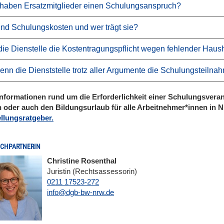
haben Ersatzmitglieder einen Schulungsanspruch?
nd Schulungskosten und wer trägt sie?
ie Dienstelle die Kostentragungspflicht wegen fehlender Haush
nn die Dienststelle trotz aller Argumente die Schulungsteilna
nformationen rund um die Erforderlichkeit einer Schulungsverans
oder auch den Bildungsurlaub für alle Arbeitnehmer*innen in
ellungsratgeber.
CHPARTNERIN
Christine Rosenthal
Juristin (Rechtsassessorin)
0211 17523-272
E-Mail
info@dgb-bw-nrw.de