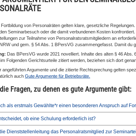
SONALRÄTE
e Fortbildung von Personalräten gelten klare, gesetzliche Regelunge
den Seminarbesuch oder die damit verbundenen Kosten konfrontiert. W
tellungen zur Teilnahme von Personalratsratsmitgliedern an erforder
RW und gem. § 54 Abs. 1 BPersVG zusammengefasst. Damit du gut
ng:
Das BPersVG wurde 2021 novelliert. Inhalte des alten § 46 Abs. 
 im Folgenden Gerichtsurteile zitiert werden, beziehen sich dort gen
r angeführten Argumente und die zitierte Rechtsprechung gelten spezi
atürlich auch
Gute Argumente für Betriebsräte.
 die Fragen, zu denen es gute Argumente gibt:
ch als erstmals Gewählte*r einen besonderen Anspruch auf For
tscheidet, ob eine Schulung erforderlich ist?
ie Dienststellenleitung das Personalratsmitglied zur Seminarte