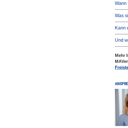
Wann 
Was si
Kann d
Und we
Mehr I
MAVen 
Freist
ANSPRE