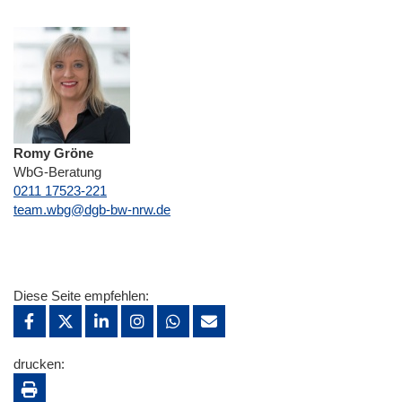
Romy Gröne
WbG-Beratung
0211 17523-221
E-Mail
team.wbg@dgb-bw-nrw.de
Diese Seite empfehlen:
drucken: