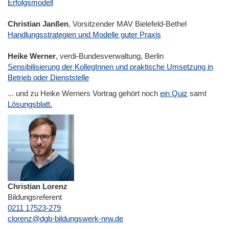
Erfolgsmodell
Christian Janßen
, Vorsitzender MAV Bielefeld-Bethel
Handlungsstrategien und Modelle guter Praxis
Heike Werner
, verdi-Bundesverwaltung, Berlin
Sensibilisierung der KollegInnen und praktische Umsetzung in
Betrieb oder Dienststelle
... und zu Heike Werners Vortrag gehört noch
ein Quiz
samt
Lösungsblatt.
Christian Lorenz
Bildungsreferent
0211 17523-279
E-Mail
clorenz@dgb-bildungswerk-nrw.de