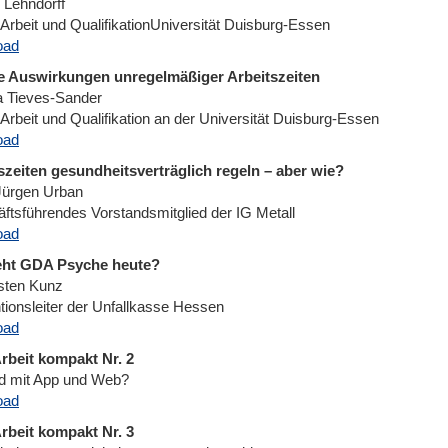
 Lehndorff
t Arbeit und QualifikationUniversität Duisburg-Essen
oad
e Auswirkungen unregelmäßiger Arbeitszeiten
a Tieves-Sander
t Arbeit und Qualifikation an der Universität Duisburg-Essen
oad
szeiten gesundheitsverträglich regeln – aber wie?
ürgen Urban
ftsführendes Vorstandsmitglied der IG Metall
oad
eht GDA Psyche heute?
rsten Kunz
tionsleiter der Unfallkasse Hessen
oad
rbeit kompakt Nr. 2
 mit App und Web?
oad
rbeit kompakt Nr. 3