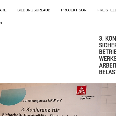
ARE
BILDUNGSURLAUB
PROJEKT SOR
FREISTE
CE
3. KO
SICHE
BETRI
WERKS
ARBEI
BELAS