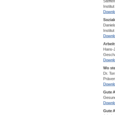
Steffen
Institu
Downl
Sozial
Daniel
Institu
Downl
Arbeit
Hans-J
Geschä
Downl
Wo st
Dr. To
Präven
Downl
Gute A
Gesund
Downl
Gute A