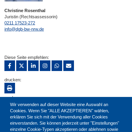
Christine Rosenthal
Juristin (Rechtsassessorin)
0211 17523-272
E-Mail
info@dgb-bw-nrw.de
Diese Seite empfehlen:
drucken:
merken:
Wir verwenden auf dieser Website eine Auswahl an
Cookies. Wenn Sie "ALLE AKZEPTIEREN" wählen,
erklären Sie sich mit der Verwendung aller Cookies
einverstanden. Sie können jederzeit unter "Einstellungen"
einzelne Cookie-Typen akzeptieren oder ablehnen sowie