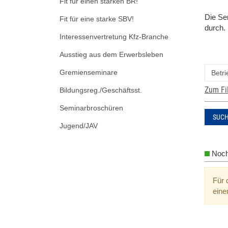
Fit für einen starken BR!
Die
Sem
Fit für eine starke SBV!
durch. 
Interessenvertretung Kfz-Branche
Ausstieg aus dem Erwerbsleben
Gremienseminare
Zum Fi
Bildungsreg./Geschäftsst.
Seminarbroschüren
SUC
Jugend/JAV
Noch
Für 
eine