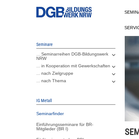
Direkt
SEMIN
zum
Inhalt
SERVI
Seminare
... Seminarreihen DGB-Bildungswerk
NRW
... in Kooperation mit Gewerkschaften
... nach Zielgruppe
... nach Thema
IG Metall
Seminarfinder
Einführungsseminare für BR-
Mitglieder (BR I)
SEM