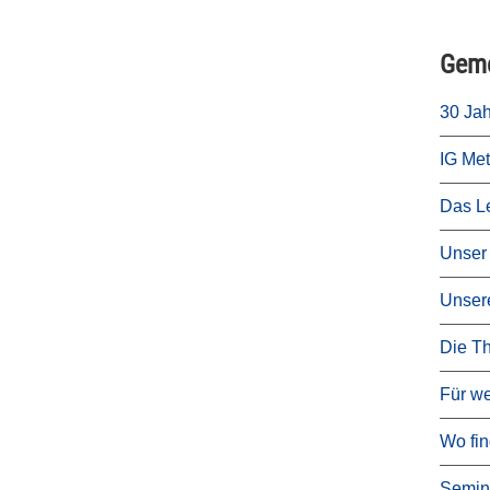
Geme
30 Jah
IG Met
Das Le
Unser 
Unsere
Die Th
Für we
Wo fin
Semin