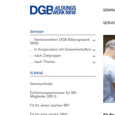
Direkt
SEMIN
zum
Inhalt
SERVI
Seminare
... Seminarreihen DGB-Bildungswerk
NRW
... in Kooperation mit Gewerkschaften
... nach Zielgruppe
... nach Thema
IG Metall
Seminarfinder
Einführungsseminare für BR-
Mitglieder (BR I)
Fit für einen starken BR!
Fit für eine starke SBV!