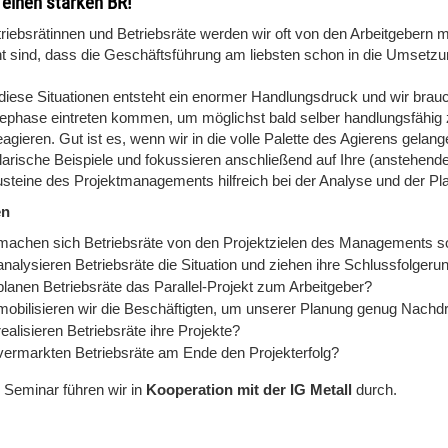
r einen starken BR!
riebsrätinnen und Betriebsräte werden wir oft von den Arbeitgebern m
t sind, dass die Geschäftsführung am liebsten schon in die Umsetz
diese Situationen entsteht ein enormer Handlungsdruck und wir brauch
ephase eintreten kommen, um möglichst bald selber handlungsfähig zu 
agieren. Gut ist es, wenn wir in die volle Palette des Agierens gela
arische Beispiele und fokussieren anschließend auf Ihre (anstehend
usteine des Projektmanagements hilfreich bei der Analyse und der Pl
en
machen sich Betriebsräte von den Projektzielen des Managements so f
analysieren Betriebsräte die Situation und ziehen ihre Schlussfolger
planen Betriebsräte das Parallel-Projekt zum Arbeitgeber?
mobilisieren wir die Beschäftigten, um unserer Planung genug Nachd
ealisieren Betriebsräte ihre Projekte?
vermarkten Betriebsräte am Ende den Projekterfolg?
 Seminar führen wir
in
Kooperation mit der IG Metall
durch.