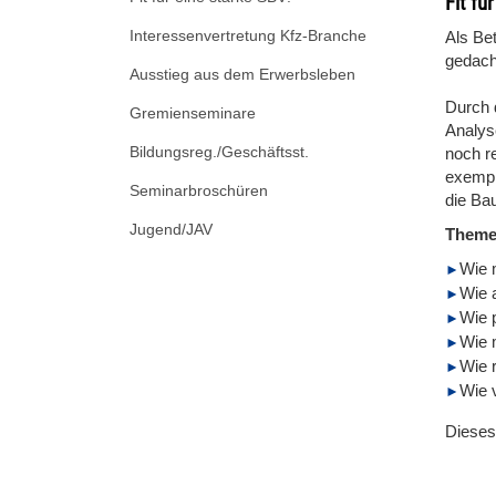
Fit fü
Interessenvertretung Kfz-Branche
Als Bet
gedach
Ausstieg aus dem Erwerbsleben
Durch 
Gremienseminare
Analys
Bildungsreg./Geschäftsst.
noch re
exempl
Seminarbroschüren
die Ba
Jugend/JAV
Them
Wie 
Wie 
Wie 
Wie 
Wie r
Wie 
Dieses