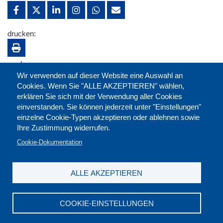
drucken:
merken:
Wir verwenden auf dieser Website eine Auswahl an
Cookies. Wenn Sie "ALLE AKZEPTIEREN" wählen,
erklären Sie sich mit der Verwendung aller Cookies
einverstanden. Sie können jederzeit unter "Einstellungen"
einzelne Cookie-Typen akzeptieren oder ablehnen sowie
Ihre Zustimmung widerrufen.
Cookie-Dokumentation
ALLE AKZEPTIEREN
Kontakt
|
Downloads
|
Newsletter
|
Jobs
|
FAQ
Impressum
|
Datenschutz
|
AGB
|
Widerruf
COOKIE-EINSTELLUNGEN
DGB-Bildungswerk NRW e.V. © 2026
T. 0211 17523-0
|
E-Mail