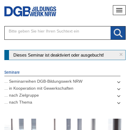
Direkt
Naviga
zum
Inhalt
×
Statusmeldung
Dieses Seminar ist deaktiviert oder ausgebucht!
Seminare
... Seminarreihen DGB-Bildungswerk NRW
... in Kooperation mit Gewerkschaften
... nach Zielgruppe
... nach Thema