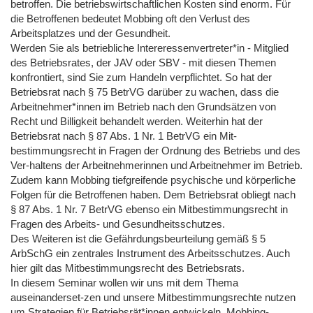
betroffen. Die betriebswirtschaftlichen Kosten sind enorm. Für
die Betroffenen bedeutet Mobbing oft den Verlust des
Arbeitsplatzes und der Gesundheit.
Werden Sie als betriebliche Intereressenvertreter*in - Mitglied
des Betriebsrates, der JAV oder SBV - mit diesen Themen
konfrontiert, sind Sie zum Handeln verpflichtet. So hat der
Betriebsrat nach § 75 BetrVG darüber zu wachen, dass die
Arbeitnehmer*innen im Betrieb nach den Grundsätzen von
Recht und Billigkeit behandelt werden. Weiterhin hat der
Betriebsrat nach § 87 Abs. 1 Nr. 1 BetrVG ein Mit-
bestimmungsrecht in Fragen der Ordnung des Betriebs und des
Ver-haltens der Arbeitnehmerinnen und Arbeitnehmer im Betrieb.
Zudem kann Mobbing tiefgreifende psychische und körperliche
Folgen für die Betroffenen haben. Dem Betriebsrat obliegt nach
§ 87 Abs. 1 Nr. 7 BetrVG ebenso ein Mitbestimmungsrecht in
Fragen des Arbeits- und Gesundheitsschutzes.
Des Weiteren ist die Gefährdungsbeurteilung gemäß § 5
ArbSchG ein zentrales Instrument des Arbeitsschutzes. Auch
hier gilt das Mitbestimmungsrecht des Betriebsrats.
In diesem Seminar wollen wir uns mit dem Thema
auseinanderset-zen und unsere Mitbestimmungsrechte nutzen
um Strategien für Betriebsrät*innen entwickeln, Mobbing-