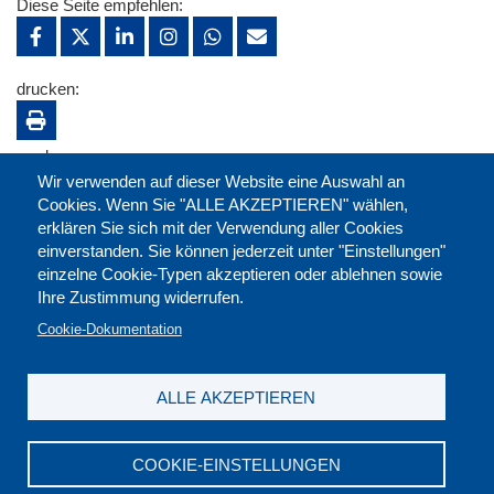
Diese Seite empfehlen:
drucken:
merken:
Wir verwenden auf dieser Website eine Auswahl an
Cookies. Wenn Sie "ALLE AKZEPTIEREN" wählen,
erklären Sie sich mit der Verwendung aller Cookies
einverstanden. Sie können jederzeit unter "Einstellungen"
einzelne Cookie-Typen akzeptieren oder ablehnen sowie
Ihre Zustimmung widerrufen.
Cookie-Dokumentation
ALLE AKZEPTIEREN
Kontakt
|
Downloads
|
Newsletter
|
Jobs
|
FAQ
Impressum
|
Datenschutz
|
AGB
|
Widerruf
COOKIE-EINSTELLUNGEN
DGB-Bildungswerk NRW e.V. © 2026