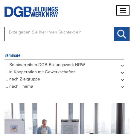
Direkt
Naviga
zum
Inhalt
Seminare
... Seminarreihen DGB-Bildungswerk NRW
... in Kooperation mit Gewerkschaften
... nach Zielgruppe
... nach Thema