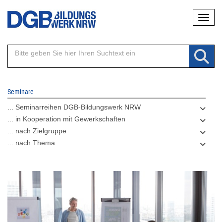
Direkt
Naviga
zum
Inhalt
Seminare
... Seminarreihen DGB-Bildungswerk NRW
... in Kooperation mit Gewerkschaften
... nach Zielgruppe
... nach Thema