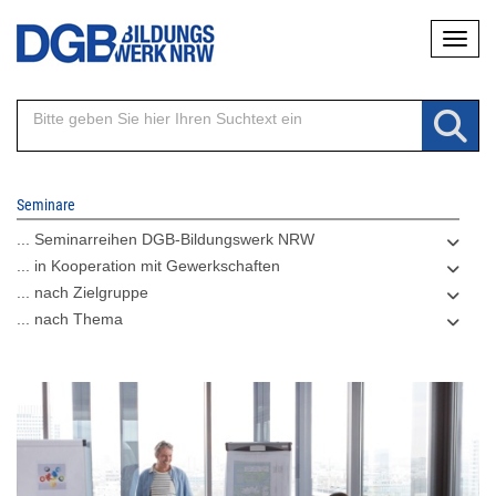
Direkt
Naviga
zum
Inhalt
Seminare
... Seminarreihen DGB-Bildungswerk NRW
... in Kooperation mit Gewerkschaften
... nach Zielgruppe
... nach Thema