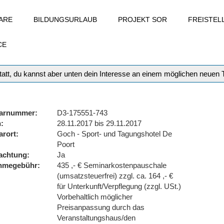
ARE
BILDUNGSURLAUB
PROJEKT SOR
FREISTE
CE
att, du kannst aber unten dein Interesse an einem möglichen neuen
arnummer
D3-175551-743
n
28.11.2017 bis 29.11.2017
arort
Goch - Sport- und Tagungshotel De
Poort
achtung
Ja
ahmegebühr
435 ,- € Seminarkostenpauschale
(umsatzsteuerfrei) zzgl. ca. 164 ,- €
für Unterkunft/Verpflegung (zzgl. USt.)
Vorbehaltlich möglicher
Preisanpassung durch das
Veranstaltungshaus/den