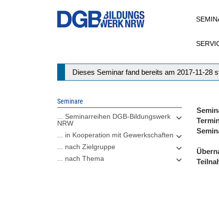
Direkt
SEMIN
zum
Inhalt
SERVI
Statusmeldung
Dieses Seminar fand bereits am 2017-11-28 st
Seminare
Semin
... Seminarreihen DGB-Bildungswerk
Termi
NRW
Semin
... in Kooperation mit Gewerkschaften
... nach Zielgruppe
Übern
... nach Thema
Teiln