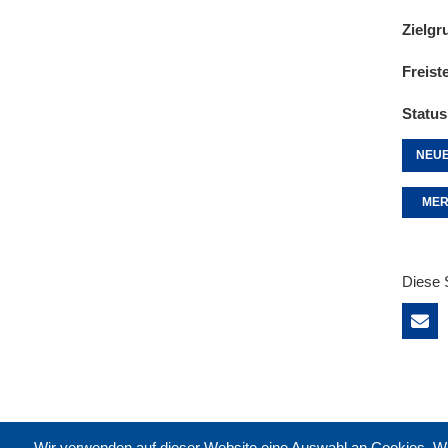
Zielgr
Freist
Status
NEUE
MER
Diese 
Wir verwenden auf dieser Website eine Auswahl an Cookies