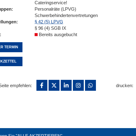
Cateringservice!
uppen
Personalräte (LPVG)
Schwerbehindertenvertretungen
ellungen
§ 42 (5) LPVG
§ 96 (4) SGB IX
Bereits ausgebucht
R TERMIN
KZETTEL
Seite empfehlen:
drucken:
. Wenn Sie "ALLE AKZEPTIEREN"