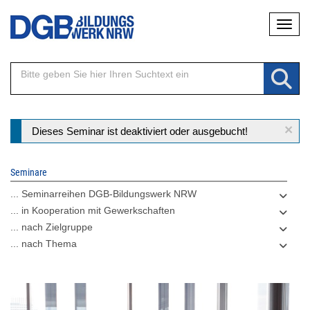
Direkt
Naviga
zum
Inhalt
×
Statusmeldung
Dieses Seminar ist deaktiviert oder ausgebucht!
Seminare
... Seminarreihen DGB-Bildungswerk NRW
... in Kooperation mit Gewerkschaften
... nach Zielgruppe
... nach Thema