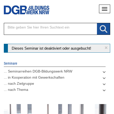
Direkt
Naviga
zum
Inhalt
×
Statusmeldung
Dieses Seminar ist deaktiviert oder ausgebucht!
Seminare
... Seminarreihen DGB-Bildungswerk NRW
... in Kooperation mit Gewerkschaften
... nach Zielgruppe
... nach Thema